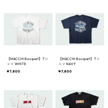
【MACCHI Bouquet】Tシ
【MACCHI Bouquet】Tシ
ャツ WHITE
ャツ NAVY
¥7,800
¥7,800