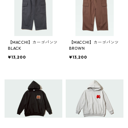
【MACCHI】カーゴパンツ
【MACCHI】カーゴパンツ
BLACK
BROWN
¥13,200
¥13,200