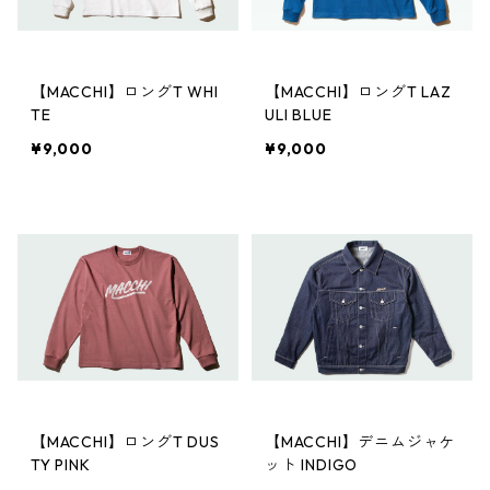
【MACCHI】ロングT WHI
【MACCHI】ロングT LAZ
TE
ULI BLUE
¥9,000
¥9,000
【MACCHI】ロングT DUS
【MACCHI】デニムジャケ
TY PINK
ット INDIGO