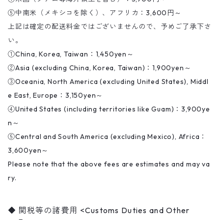
⑤中南米（メキシコを除く）、アフリカ：3,600円～
上記は確定の配送料金ではございませんので、予めご了承下さ
い。
①China, Korea, Taiwan：1,450yen～
②Asia (excluding China, Korea, Taiwan)：1,900yen～
③Oceania, North America (excluding United States), Middl
e East, Europe：3,150yen～
④United States (including territories like Guam)：3,900ye
n～
⑤Central and South America (excluding Mexico), Africa：
3,600yen～
Please note that the above fees are estimates and may va
ry.
関税等の諸費用 <Customs Duties and Other