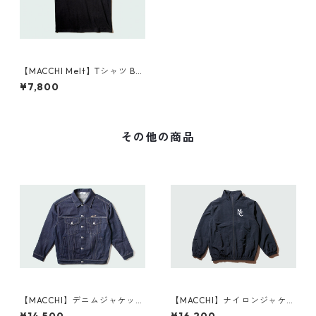
【MACCHI Melt】Tシャツ BL
ACK
¥7,800
その他の商品
【MACCHI】デニムジャケット
【MACCHI】ナイロンジャケッ
INDIGO
ト BLACK