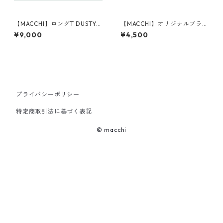
【MACCHI】ロングT DUSTY P
【MACCHI】オリジナルブラン
INK
ケット WHITE
¥9,000
¥4,500
プライバシーポリシー
特定商取引法に基づく表記
© macchi