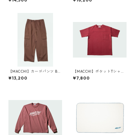
¥14,500
¥16,200
【MACCHI】カーゴパンツ BR
【MACCHI】ポケットTシャツ
OWN
BURGUNDY
¥13,200
¥7,800