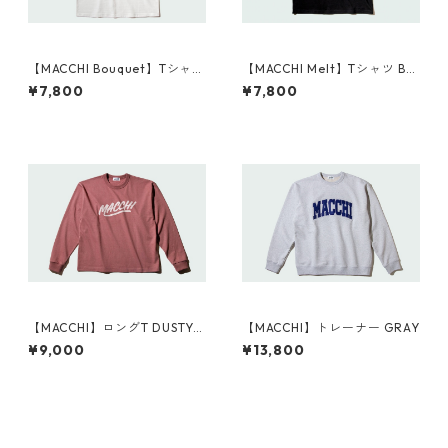
【MACCHI Bouquet】Tシャツ
【MACCHI Melt】Tシャツ BL
WHITE
ACK
¥7,800
¥7,800
【MACCHI】ロングT DUSTY P
【MACCHI】トレーナー GRAY
INK
¥9,000
¥13,800