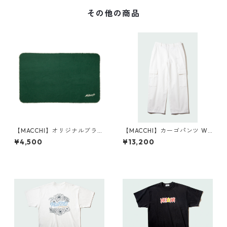
その他の商品
【MACCHI】オリジナルブラン
【MACCHI】カーゴパンツ WH
ケット GREEN
ITE
¥4,500
¥13,200