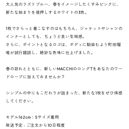
大人気のラズリブルー、春をイメージしたくすみピンクに、
新たな始まりを後押しするホワイトの3色。
1枚でさらっと着こなすのはもちろん、ジャケットやシャツの
インナーとしても、ちょうど良い生地感。
さらに、ポイントとなるロゴは、ボディに馴染むよう町田瑠
唯が試行錯誤し、絶妙な色味に仕上げました。
春の訪れとともに、新しいMACCHIのロングTをあなたのワー
ドローブに加えてみませんか？
シンプルの中にもこだわりが詰まった、新たな1枚をぜひ体感
してください。
モデル162cm：Sサイズ着用
発送予定 : ご注文から10日程度