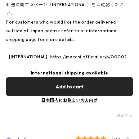
配送に関するページ（INTERNATIONAL）をご確認くださ
い。
For customers who would like the order delivered
outside of Japan, please refer to our international
shipping page for more details.
【INTERNATIONAL】
https://macchi.official.ec/p/00002
International shipping available
Add to cart
日本国内にお住まいの方向け
通報する