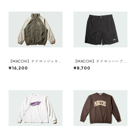
【MACCHI】ナイロンジャケッ
【MACCHI】ナイロンハーフパ
ト KHAKI
ンツ BLACK
¥16,200
¥8,700