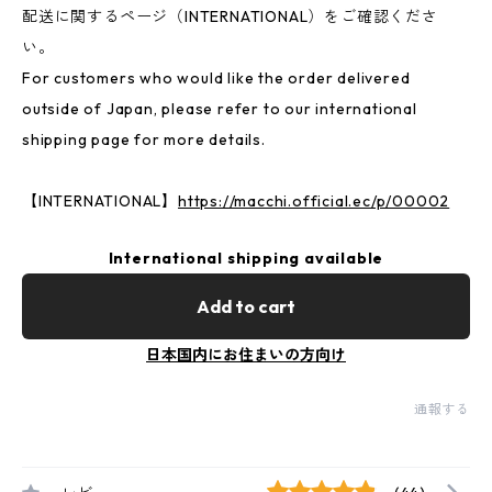
配送に関するページ（INTERNATIONAL）をご確認くださ
い。
For customers who would like the order delivered
outside of Japan, please refer to our international
shipping page for more details.
【INTERNATIONAL】
https://macchi.official.ec/p/00002
International shipping available
Add to cart
日本国内にお住まいの方向け
通報する