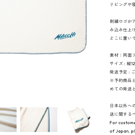
リビングや
刺繍ロゴが
み込み仕上
どこに置い
素材：両面
サイズ : 縦12
発送予定 :
※予約商品
めての発送
日本以外へ
送に関するペ
For custome
of Japan, p