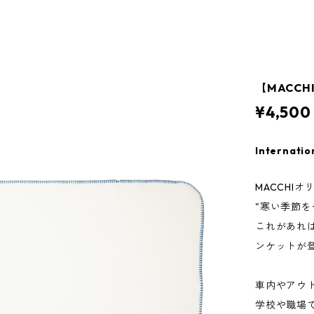
【MACCH
¥4,500
Internatio
MACCHI
"寒い季節を
これがあれ
ンケットが
車内やアウ
学校や職場