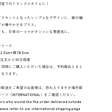
寝室でのリラックスタイムに！
アクセントとなったシンプルなデザインに、縁の編
げが華やかさをプラス。
ても、日常の一コマがオシャレな雰囲気に。
フリース
2.5cm×横78.5cm
 ご注文から10日程度
と同時にご購入いただいた場合は、予約商品とまと
となります。
の配送をご希望のお客様は、恐れ入りますが海外配
ージ（INTERNATIONAL）をご確認ください。
rs who would like the order delivered outside
lease refer to our international shipping page