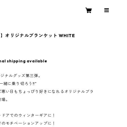
I】オリジナルブランケット WHITE
nal shipping available
オリジナルグッズ第三弾。
一緒に乗り切ろう‼︎"
ば寒い日もちょっぴり好きになれるオリジナルブラ
登場。
トドアでのウィンターギアに！
でのモチベーションアップに！