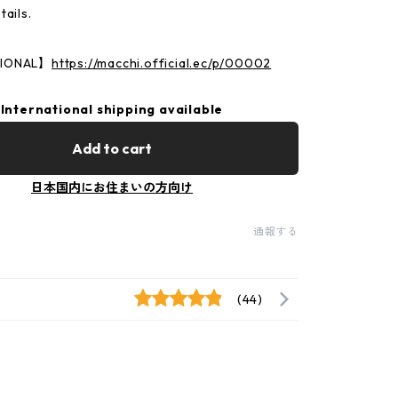
tails.
TIONAL】
https://macchi.official.ec/p/00002
International shipping available
Add to cart
日本国内にお住まいの方向け
通報する
(44)